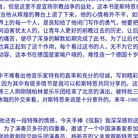
者，但是这里不是宣扬宗教战争的益处，这本书是斯特恩
，当他从辉煌的舞台上退了下来，他的心情格外不平，如
界上的每一个人，是良知给了他闭门写作的勇气，他要
何迫害犹太人的，让青年人更好的前瞻过去的历史，让
的痛苦，使尽了浑身的解数如期完成了此书，为了让后
也真正起到了这个作用，每个看过这书的人，无不为它
动容，这本书在德国是家喻户晓的，难怪连一个德国十
中不难看出他音乐家特有的直率和充分的坦诚，写到精彩
，因为其中有很多情节是我可以和斯特恩共同分享的。
恩等三人刚刚随柏林爱乐乐团结束了北京的演出，被特批
融的外交来看，对斯特恩来说是十分意外的。来年-198
他还有一段特殊的情感，今天手捧《弦裂》我深深感到这
时，为了演奏贝多芬的四重奏，邀请了一个中国演奏家参
是哈歌剧院交响乐团演奏员，杨新亚的父亲曾跟斯特恩