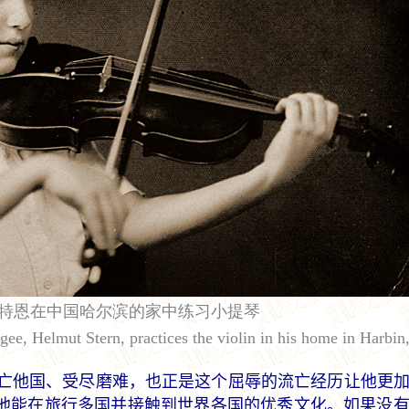
斯特恩在中国哈尔滨的家中练习小提琴
ee, Helmut Stern, practices the violin in his home in Harbin
亡他国、受尽磨难，也正是这个屈辱的流亡经历让他更
他能在旅行多国并接触到世界各国的优秀文化。如果没