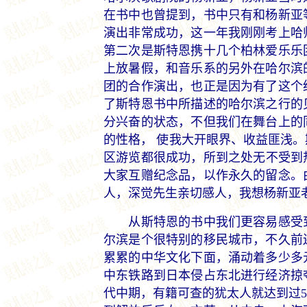
在书中也曾提到，书中只有和杨新亚
演出非常成功，这一年我刚刚考上哈
第二次是斯特恩携十几个柏林爱乐乐
上放暑假，和音乐系的另外在哈尔滨
团的合作演出，也正是因为有了这个
了斯特恩书中所描述的哈尔滨之行的
分兴奋的状态，不但我们在舞台上的
的性格， 使我大开眼界、收益匪浅
区游览都很成功，所到之处无不受到
大家互赠纪念品，以作永久的留念。
人，深觉先生亲切感人，我想杨新亚
从斯特恩的书中我们更容易感受到
尔滨是个很特别的移民城市，不久前
累累的中华文化下面，涌动着多少多
中东铁路到日本侵占东北进行经济掠
代中期，有籍可查的犹太人就达到过