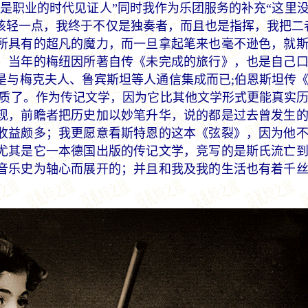
是职业的时代见证人”同时我作为乐团服务的补充“这里
该轻一点，我终于不仅是独奏者，而且也是指挥，我把二
所具有的超凡的魔力，而一旦拿起笔来也毫不逊色，就
，当年的梅纽因所著自传《未完成的旅行》，也是自己
是与梅克夫人、鲁宾斯坦等人通信集成而已;伯恩斯坦传
性质了。作为传记文学，因为它比其他文学形式更能真实
现，前瞻者把历史加以妙笔升华，说的都是过去曾发生
收益颇多；我更愿意看斯特恩的这本《弦裂》，因为他
尤其是它一本德国出版的传记文学，竞写的是斯氏流亡
音乐史为轴心而展开的；并且和我及我的生活也有着千