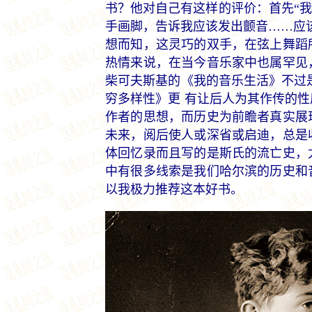
书？他对自己有这样的评价：首先“我
手画脚，告诉我应该发出颤音……应
想而知，这灵巧的双手，在弦上舞蹈
热情来说，在当今音乐家中也属罕见
柴可夫斯基的《我的音乐生活》不过
穷多样性》更 有让后人为其作传的
作者的思想，而历史为前瞻者真实展
未来，阅后使人或深省或启迪，总是
体回忆录而且写的是斯氏的流亡史，
中有很多线索是我们哈尔滨的历史和
以我极力推荐这本好书。