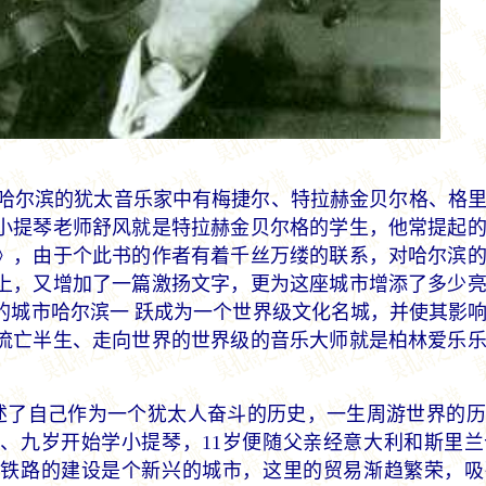
哈尔滨的犹太音乐家中有梅捷尔、特拉赫金贝尔格、格里
小提琴老师舒风就是特拉赫金贝尔格的学生，他常提起
》，由于个此书的作者有着千丝万缕的联系，对哈尔滨
上，又增加了一篇激扬文字，更为这座城市增添了多少
的城市哈尔滨一 跃成为一个世界级文化名城，并使其影
流亡半生、走向世界的世界级的音乐大师就是柏林爱乐
了自己作为一个犹太人奋斗的历史，一生周游世界的历
、九岁开始学小提琴，11岁便随父亲经意大利和斯里
东铁路的建设是个新兴的城市，这里的贸易渐趋繁荣，吸