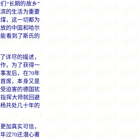
们“长期的故乡”
尔滨的生活为重要
偷煤，这一切都为
开放的中国和哈尔
但能看到了斯氏的
了详尽的描述，
工作，为了获得一
事发后，在70年
琴首席，本身又是
个受迫害的德国犹
的指挥大师就回避
拉杨共处几十年的
字更加真实可信，
年过70还潜心著