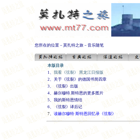
您所在的位置－莫扎特之旅－音乐随笔
本版目录
1、
我看《弦裂》 黑龙江日报版
2、
关于《弦裂》的德国书简四章
3、
《弦裂》出版
4
、赫尔穆特.斯特恩的更多图片
5
、
我的斯特恩情结
6
、《弦裂》译后记
7、
读赫尔穆特·斯特恩回忆录《弦裂》