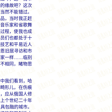
了的缘故吧？这次
会当然不能错过。
作品，当时我正赶
的音乐家和省歌舞
全过程，使我也成
奏员们也都处于十
熟技艺和平易近人
特恩旧居寻访和市
了家一样……临别
大不相同，睹物思
中我们看到，哈
的畸形儿，在伤痕
城，应从俄国人修
到上个世纪二十年
极具包融的城市。