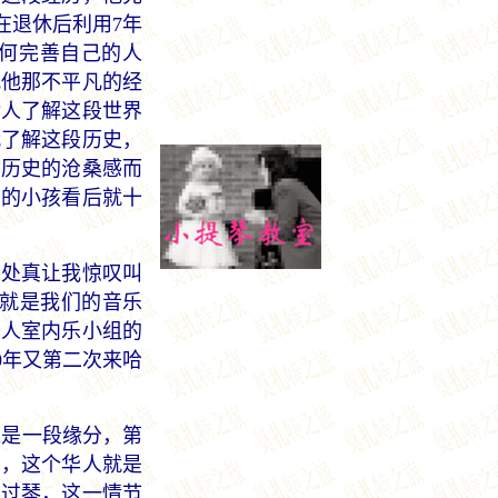
在退休后利用7年
何完善自己的人
把他那不平凡的经
后人了解这段世界
代了解这段历史，
的历史的沧桑感而
岁的小孩看后就十
处真让我惊叹叫
这就是我们的音乐
三人室内乐小组的
0年又第二次来哈
是一段缘分，第
加，这个华人就是
学过琴，这一情节