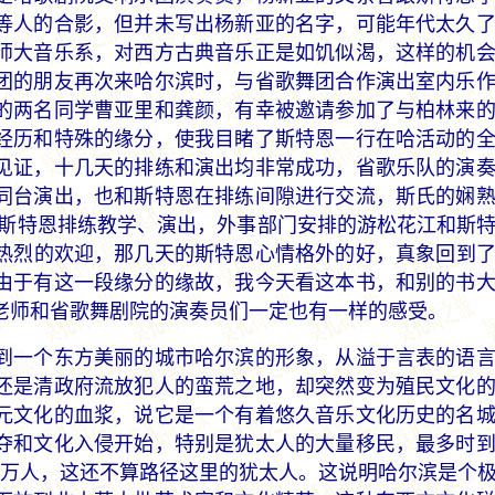
等人的合影，但并未写出杨新亚的名字，可能年代太久
师大音乐系，对西方古典音乐正是如饥似渴，这样的机
团的朋友再次来哈尔滨时，与省歌舞团合作演出室内乐
的两名同学曹亚里和龚颜，有幸被邀请参加了与柏林来
经历和特殊的缘分，使我目睹了斯特恩一行在哈活动的
见证，十几天的排练和演出均非常成功，省歌乐队的演
同台演出，也和斯特恩在排练间隙进行交流，斯氏的娴
。斯特恩排练教学、演出，外事部门安排的游松花江和斯
热烈的欢迎，那几天的斯特恩心情格外的好，真象回到
由于有这一段缘分的缘故，我今天看这本书，和别的书
老师和省歌舞剧院的演奏员们一定也有一样的感受。
一个东方美丽的城市哈尔滨的形象，从溢于言表的语言
还是清政府流放犯人的蛮荒之地，却突然变为殖民文化
元文化的血浆，说它是一个有着悠久音乐文化历史的名
夺和文化入侵开始，特别是犹太人的大量移民，最多时
5万人，这还不算路径这里的犹太人。这说明哈尔滨是个