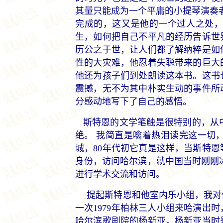
其量只能成为一个平庸的小提琴演奏
完成的，这又是他的一个过人之处
生，如何把自己不平凡的经历告诉世
历公之于世，让人们都了解纳粹是如
性的大灾难，他忍着失聪带来的巨大
他还为孩子们到处朗读这本书。这书
震撼，无不为其中朴实生动的事件所
分感动地写下了自己的感悟。
斯特恩的文学笔触是很特别的，从
绝。 我简直是噙着热泪读完这一切
城，80年代初它真是这样，当斯特
身份，访问哈尔滨，就中国当时刚刚冰
进行学术交流和访问。
提起斯特恩和他室内乐小组，我对
一次1979年柏林三人小组来哈演出
哈尔滨歌剧院的杨新亚，杨新亚当时