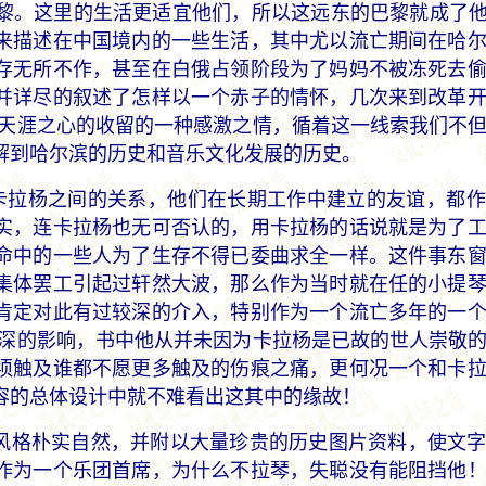
黎。这里的生活更适宜他们，所以这远东的巴黎就成了他
来描述在中国境内的一些生活，其中尤以流亡期间在哈
存无所不作，甚至在白俄占领阶段为了妈妈不被冻死去
并详尽的叙述了怎样以一个赤子的情怀，几次来到改革
命天涯之心的收留的一种感激之情，循着这一线索我们不
解到哈尔滨的历史和音乐文化发展的历史。
卡拉杨之间的关系，他们在长期工作中建立的友谊，都作
实，连卡拉杨也无可否认的，用卡拉杨的话说就是为了
命中的一些人为了生存不得已委曲求全一样。这件事东窗
的集体罢工引起过轩然大波，那么作为当时就在任的小提
肯定对此有过较深的介入，特别作为一个流亡多年的一
较深的影响，书中他从并未因为卡拉杨是已故的世人崇敬
须触及谁都不愿更多触及的伤痕之痛，更何况一个和卡
容的总体设计中就不难看出这其中的缘故！
风格朴实自然，并附以大量珍贵的历史图片资料，使文
作为一个乐团首席，为什么不拉琴，失聪没有能阻挡他！