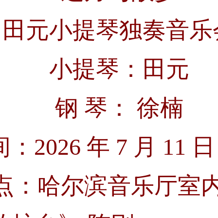
田元小提琴独奏音乐
小提琴：田元
钢 琴： 徐楠
间：
2026
年
7
月
11
日
点：哈尔滨音乐厅室