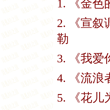
1.
《金色
2.
《宣叙
勒
3.
《我爱
4.
《流浪
5.
《花儿