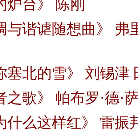
的炉台》 陈刚
调与谐谑随想曲》 弗
你塞北的雪》 刘锡津 
者之歌》 帕布罗·德·
为什么这样红》 雷振