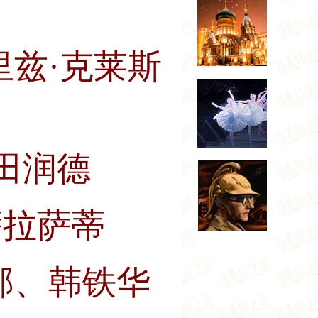
里兹·克莱斯
田润德
萨拉萨蒂
邦、韩铁华