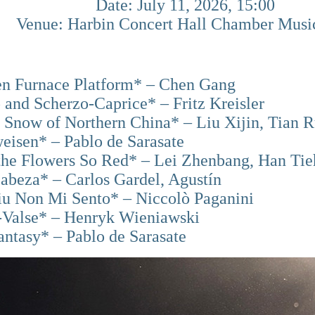
Date: July 11, 2026, 15:00
Venue: Harbin Concert Hall Chamber Musi
en Furnace Platform* – Chen Gang
o and Scherzo-Caprice* – Fritz Kreisler
e Snow of Northern China* – Liu Xijin, Tian 
eisen* – Pablo de Sarasate
the Flowers So Red* – Lei Zhenbang, Han Ti
abeza* – Carlos Gardel, Agustín
iu Non Mi Sento* – Niccolò Paganini
o-Valse* – Henryk Wieniawski
ntasy* – Pablo de Sarasate