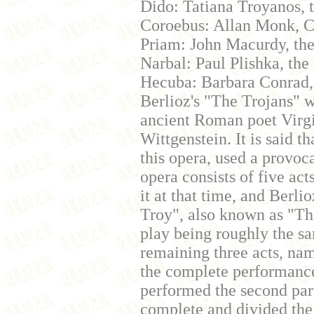
Dido: Tatiana Troyanos, 
Coroebus: Allan Monk, Ca
Priam: John Macurdy, the 
Narbal: Paul Plishka, the
Hecuba: Barbara Conrad, 
Berlioz's "The Trojans" 
ancient Roman poet Virgil
Wittgenstein. It is said t
this opera, used a provoca
opera consists of five ac
it at that time, and Berlio
Troy", also known as "The
play being roughly the sa
remaining three acts, nam
the complete performance
performed the second par
complete and divided the 