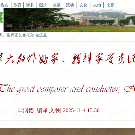
热点
教育
读书
图片
收藏
滚动
文化
人物
比赛
家、指挥家艾克托尔·柏辽兹
田润德 编译
文/图 2025-11-4 15:36