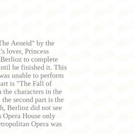
"The Aeneid" by the
s lover, Princess
e Berlioz to complete
til he finished it. This
e was unable to perform
part is "The Fall of
 the characters in the
the second part is the
h, Berlioz did not see
is Opera House only
etropolitan Opera was