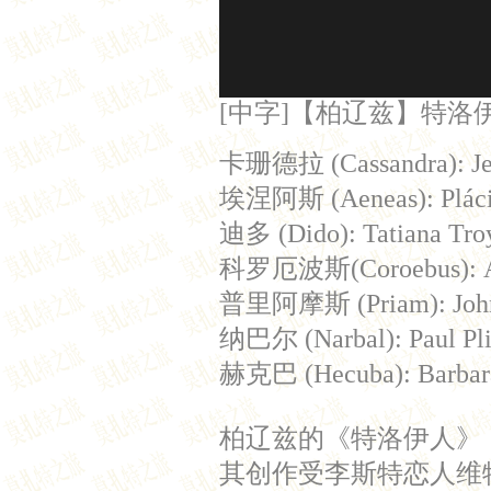
[中字]【柏辽兹】特洛伊人 L
卡珊德拉 (Cassandr
埃涅阿斯 (Aeneas):
迪多 (Dido): Tatiana
科罗厄波斯(Coroebus
普里阿摩斯 (Priam): 
纳巴尔 (Narbal): Pa
赫克巴 (Hecuba): B
柏辽兹的《特洛伊人》
其创作受李斯特恋人维