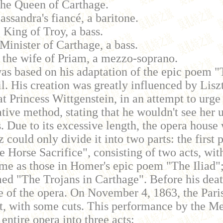
the Queen of Carthage.
ssandra's fiancé, a baritone.
King of Troy, a bass.
 Minister of Carthage, a bass.
the wife of Priam, a mezzo-soprano.
was based on his adaptation of the epic poem 
. His creation was greatly influenced by Liszt'
hat Princess Wittgenstein, in an attempt to urg
tive method, stating that he wouldn't see her un
ts. Due to its excessive length, the opera hous
z could only divide it into two parts: the first 
 Horse Sacrifice", consisting of two acts, with
me as those in Homer's epic poem "The Iliad"; 
ed "The Trojans in Carthage". Before his deat
 of the opera. On November 4, 1863, the Par
t, with some cuts. This performance by the M
entire opera into three acts: