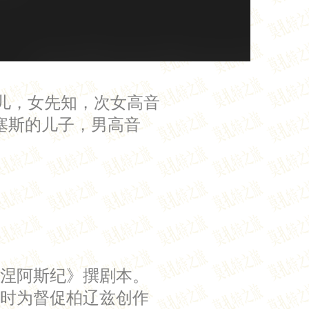
摩斯的女儿，女先知，次女高音
与安喀塞斯的儿子，男高音
涅阿斯纪》撰剧本。
时为督促柏辽兹创作