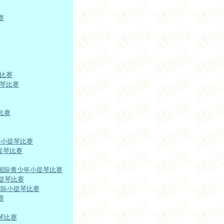
赛
琴比赛
提琴比赛
比赛
"国际小提琴比赛
际小提琴比赛
国际青少年小提琴比赛
际小提琴比赛
er"国际小提琴比赛
赛
琴比赛