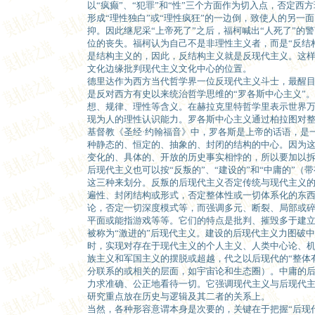
以“疯癫”、“犯罪”和“性”三个方面作为切入点，否定
形成“理性独白”或“理性疯狂”的一边倒，致使人的另一
抑。因此继尼采“上帝死了”之后，福柯喊出“人死了”的
位的丧失。福柯认为自己不是非理性主义者，而是“反结
是结构主义的，因此，反结构主义就是反现代主义。这
文化边缘批判现代主义文化中心的位置。
德里达作为西方当代哲学界一位反现代主义斗士，最醒目
是反对西方有史以来统治哲学思维的“罗各斯中心主义”。
想、规律、理性等含义。在赫拉克里特哲学里表示世界
现为人的理性认识能力。罗各斯中心主义通过柏拉图对
基督教《圣经·约翰福音》中，罗各斯是上帝的话语，是
种静态的、恒定的、抽象的、封闭的结构的中心。因为
变化的、具体的、开放的历史事实相悖的，所以要加以
后现代主义也可以按“反叛的”、“建设的”和“中庸的”（
这三种来划分。反叛的后现代主义否定传统与现代主义
遍性、封闭结构或形式，否定整体性或一切体系化的东
论，否定一切深度模式等，而强调多元、断裂、局部或
平面或能指游戏等等。它们的特点是批判、摧毁多于建
被称为“激进的”后现代主义。建设的后现代主义力图破中
时，实现对存在于现代主义的个人主义、人类中心论、
族主义和军国主义的摆脱或超越，代之以后现代的“整体有
分联系的或相关的层面，如宇宙论和生态圈）。中庸的
力求准确、公正地看待一切。它强调现代主义与后现代
研究重点放在历史与逻辑及其二者的关系上。
当然，各种形容意谓本身是次要的，关键在于把握“后现