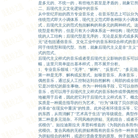
是多元的、不统一的，有些地方甚至是矛盾的，就象它
二、后现代主义文化逻辑中的音乐
从中世纪开始的西方专业音乐史，在音乐型态上可以分
传统范式即大小调体系，现代主义范式即各种除大小调
式，后现代主义的范式包括解构的和多元的两种样式。
统型是有序的，但是只有大小调体系这一种结构；现代
统的人工结构；后现代型是无序的，无论是反形式或多风
元”还包括通俗音乐、文化工业中的音乐和综合样式的音
同于传统型和现代型。当然，就象后现代主义是非“主义
式的范式。
后现代主义样式的音乐或者受后现代主义影响的音乐可
幅，这里只简单提出基本样式，而不展开分析。
1、专业音乐领域：“无序”、“解构”、“反形式”、“多元混
第一种是无序、解构或反形式。如噪音音乐、具体音乐
偶然音乐，通过反人工控制达到自然解构（局部的或全
它是20世纪的新生事物。作为一种特殊手段，它可以创
音乐，也可以用于后现代主义样式的音乐制作或带偶然
地被用于后者，因此把它列于后现代主义样式名下。概
实质是一种观念指导的行为艺术。“行为”体现了贝尔所
的革命“在现实中重演”的性质。此外还有环境音乐等，
的东西，从而消解了“艺术高于生活”的等级观念。典型作
第二种是多元混杂。不同风格的拼贴、无机组合，或者不
劣模仿”。如拉迪斯拉夫·库普科维兹的《为我的自杀而作的
劣模仿。复合风格的无机拼贴将既有的音乐当作一种并非
为拼贴组合的材料，或进行歪曲变形的原形。例子如施