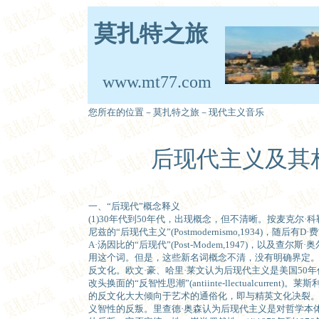
莫扎特之旅
www.mt77.com
您所在的位置－莫扎特之旅－现代主义音乐
后现代主义及其
一、“后现代”概念释义
(1)30年代到50年代，出现概念，但不清晰。按麦克尔·
尼兹的“后现代主义”(Postmodernismo,1934)，随后有D·费兹
A·汤因比的“后现代”(Post-Modem,1947)，以及查尔斯
用这个词。但是，这些新名词概念不清，没有明确界定。(2
反文化。欧文·豪、哈里·莱文认为后现代主义是美国50
改头换面的“反智性思潮”(antiinte-llectualcurren
的反文化大大倾向于艺术的通俗化，即与精英文化决裂。(
义智性的反叛。里查德·奥森认为后现代主义是对哲学本