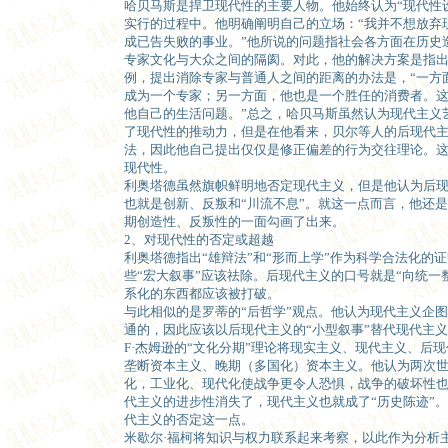
哈贝马斯是捍卫现代性的主要人物。他始终认为“现代性
实行的过程中。他明确阐明自己的立场：“我并不想放弃
成已告失败的事业。”他所说的问题指社会各方面在历史
专家文化与大众之间的隔阂。对此，他的解决方案是指
例，提出消除专家与普通人之间的距离的办法是，“一方
成为一个专家；另一方面，他也是一个胜任的消费者。
他自己的生活问题。”总之，哈贝马斯虽然认为现代主义
了现代性的推动力，但是在他看来，贝尔等人的后现代
法，因此他自己提出仅仅是修正偏差的行为交往理论。
现代性。
利奥塔德虽然旗帜鲜明地否定现代主义，但是他认为后
也就是创新、反叛和“川流不息”。就这一点而言，他还
期创造性、反叛性的一面勾画了出来。
2、对现代性的否定或超越
利奥塔德指出“雄辩法”和“形而上学”作为科学合法化的
些“宏大叙事”应该祛除。后现代主义的口号就是“向统一
系化的东西都应该被打破。
与此相似的是罗蒂的“后哲学”观点。他认为现代主义企
通的，因此应该以后现代主义的“小型叙事”替代现代主义
F·杰姆逊的“文化分期”理论将现实主义、现代主义、后
垄断资本主义、晚期（多国化）资本主义。他认为两次
化，工业化、现代化使战争更令人恐惧，战争的破坏性
代主义的进步性消失了，现代主义也就成了“历史陈迹”
代主义的否定这一点。
米歇尔·福柯将知识与权力联系起来考察，以此作为分析