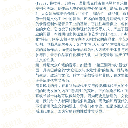
(1983)，将拉莫、贝多芬、萧斯塔克维奇和马勒的音
差别和等级、使作品无中心或多中心的做法，是后现代
2、大众音乐或综合领域：世俗性、综合性、商品化、虚
第一种是文化工业中的音乐。艺术的通俗化是后现代主义
的录音棚制作是音乐工业的基础。它往往与音像业、各
会的大众。它改变了传统和现代的音乐厅方式，产生了
业的问题，本雅明指出机械复制使艺术“韵味”消失，F·
化”特征，阿多诺和马尔库塞等人则对它的商品化、非艺
批判。电脑系统的介入，又产生“机人互动”的虚拟真实
果的音乐作品，而使音乐作品成为机人方式中主体参与
参与性、音乐作品事件化和行为化，从而使音乐“溢出了
主义的性质。
第二种是大众广场的音乐。如摇滚、“第三潮流”或“新世
围，具有巴赫金的“大众狂欢与多元对话”的性质。雅与
与生活、政治与文化、科学与宗教等等的界线，在这里
正是后现代主义所为。
需要说明的是，在看到后现代主义与传统和现代主义的不
们的历史发展的内在“连续性”的实质。正如哈桑所说：
幕或长城一样地可以截然分开。因为历史是渗透的，文
定，我们每个人都同时集维多利亚的、现代的和后现代的
不算后现代主义的问题上，学者们有争议。但是多数人
后现代主义，因为它的解构性质非常明显。