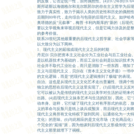
的反叛，它否定统一性，崇尚偶然性。(4)1972年到19
斯邦诺斯以海德格尔和克尔凯郭尔的存在主义哲学为后
致力于真实性，致力于揭示人类的历史性和历史的偶然性的
后期到80年代，走向综合与包容的后现代主义。如伊哈布·
奥塔德的反“元叙事”，梅苔·卡利内斯库的“新的（后现
要以文学视角来审视后现代主义，但是它竭力涉及的是
的参考价值。
联系20世纪其他最重要的后现代主义哲学家、社会学家等
以大致分为以下两种。
1、现代主义的延续或现代主义之后的时期
丹尼尔·贝尔把资本主义社会分为工业社会与后工业社会
是以机器技术为基础的，而后工业社会则是以知识技术
社会并不取代工业社会，而只是消除了一些东西，增加
主义与后现代主义，贝尔在《资本主义文化矛盾》一书中是
的文化逻辑，而是“把现代主义逻辑推到了极端”的表现。
自治。这也是从现代主义文化艺术走出普遍性、强调个
独立的思想在后现代主义这里实现了。(3)后现代主义反
它可以被认为是传统的现代主义以美学对生活的证明来
出路。(4)后现代主义抹杀艺术与生活的区别，因此，它
动本身。这样，它打破了现代主义对有序形式的依恋，
义的革命与反叛只是纸上谈兵或预演，而后现代主义则将革
现代主义将所有文化特权下放到民间，以通俗化为一大
文化）的意味。(6)与此相应的是文化市场（文化商品化
个完全的“延续”派，因为他谈到后现代主义形成传统“文
代主义那里就埋下了祸根。