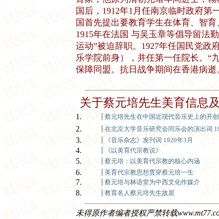
国后，1912年1月任南京临时政府
国首先提出要教育学生在体育、智育
1915年在法国 与吴玉章等倡导留法勤
运动”被迫辞职。1927年任国民党
乐学院前身），并任第一任院长。“
保障同盟。抗日战争期间在香港病逝
关于蔡元培先生美育信息
1.
·
蔡元培先生在中国近现代音乐史上的开创
2.
·
在北京大学音乐研究会同乐会的演出词 191
3.
·
《音乐杂志》发刊词 1920年3月
4.
·
《以美育代宗教说》
5.
·
蔡元培：以美育代宗教的核心内涵
6.
·
美育代宗教思想贯穿蔡元培一生
7.
·
蔡元培与林语堂为中西文化作媒介
8.
·
教育名人蔡元培先生故居
未得原作者编者授权严禁转载www.mt77.