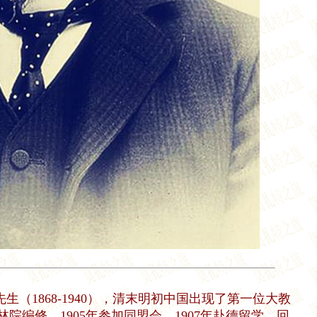
（1868-1940），清末明初中国出现了第一位大教
院编修。1905年参加同盟会，1907年赴德留学。回