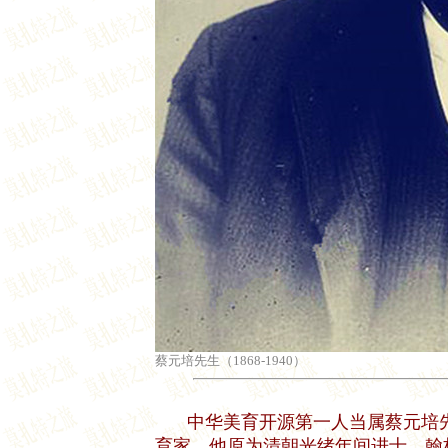
蔡元培先生（1868-1940）
中华美育开源第一人当属蔡元培先生
育家，他原为清朝光绪年间进士，翰林